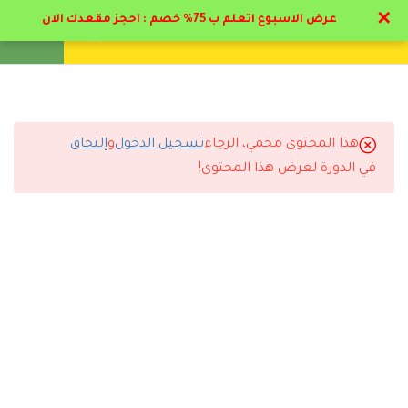
✕
عرض الاسبوع اتعلم ب 75% خصم : احجز مقعدك الان
تواصل معنا
تحقق
انشئ حساب
تسجيل دخول
6
المرحلة الاولي: مفاهيم عن
الارشاد الطلابي
هذا المحتوى محمي، الرجاء
تسجيل الدخول
و
إلتحاق
11
التعليقات
المرحلة الثانية:
في الدورة لعرض هذا المحتوى!
استراتيجيات الارشاد
الطلابي
8 Comments
5
المرحلة الثالثه: مرحلة
الطفولة المتوسطة
للطلاب
6
المرحلة الرابعة: مرحلة
رد
إيمان القحطاني
2026-07-11 6:45 م
المراهقة للطلاب
الاختبارات ساعدتني أراجع المعلومات بشكل ممتاز.