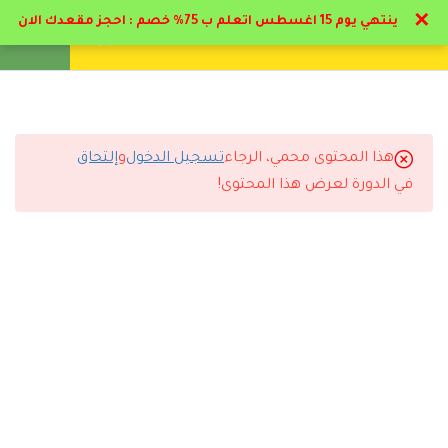
✕
ينتهي يوم 15 اغسطس اتعلم ب 75% خصم : احجز مقعدك الان
تواصل معنا
تحقق
انشئ حساب
تسجيل دخول
6
المرحلة الاولي: مفاهيم عن
الارشاد الطلابي
هذا المحتوى محمي، الرجاء
تسجيل الدخول
و
إلتحاق
11
التعليقات
المرحلة الثانية:
في الدورة لعرض هذا المحتوى!
استراتيجيات الارشاد
الطلابي
8 Comments
5
المرحلة الثالثه: مرحلة
الطفولة المتوسطة
للطلاب
6
المرحلة الرابعة: مرحلة
رد
إيمان القحطاني
2026-07-11 6:45 م
المراهقة للطلاب
الاختبارات ساعدتني أراجع المعلومات بشكل ممتاز.