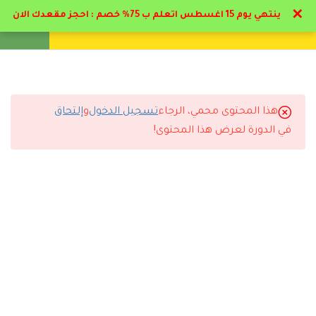
✕
ينتهي يوم 15 اغسطس اتعلم ب 75% خصم : احجز مقعدك الان
تواصل معنا
تحقق
انشئ حساب
تسجيل دخول
6
المرحلة الاولي: مفاهيم عن
الارشاد الطلابي
هذا المحتوى محمي، الرجاء
تسجيل الدخول
و
إلتحاق
11
المرحلة الثانية:
التعليقات
في الدورة لعرض هذا المحتوى!
استراتيجيات الارشاد
الطلابي
8 Comments
2.1
استراتيجيات الارشاد الطلابي
6 دقائق
2.2
استراتيجية العصف الذهني
17 دقيقة
رد
إيمان القحطاني
2026-07-11 6:45 م
2.3
استراتيجية المناقشة
الاختبارات ساعدتني أراجع المعلومات بشكل ممتاز.