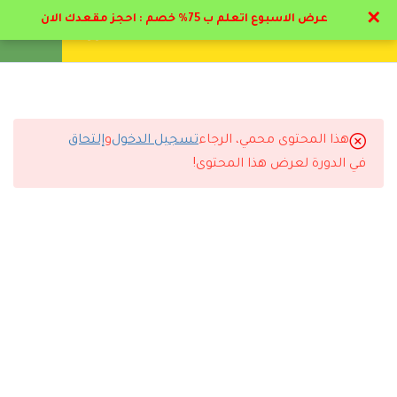
✕
عرض الاسبوع اتعلم ب 75% خصم : احجز مقعدك الان
تواصل معنا
تحقق
انشئ حساب
تسجيل دخول
6
المرحلة الاولي: مفاهيم عن
الارشاد الطلابي
هذا المحتوى محمي، الرجاء
تسجيل الدخول
و
إلتحاق
11
التعليقات
المرحلة الثانية:
في الدورة لعرض هذا المحتوى!
استراتيجيات الارشاد
الطلابي
8 Comments
5
المرحلة الثالثه: مرحلة
الطفولة المتوسطة
للطلاب
3.1
ملف مرحلة الطفولة المتوسطة
رد
إيمان القحطاني
2026-07-11 6:45 م
الاختبارات ساعدتني أراجع المعلومات بشكل ممتاز.