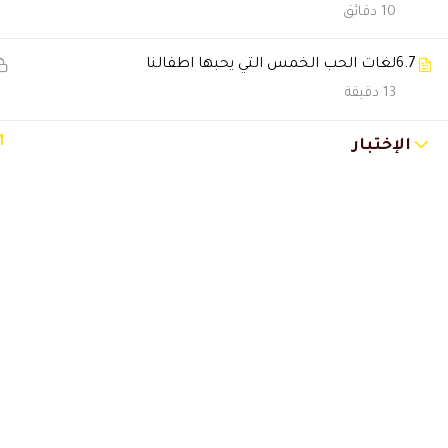
10 دقائق
ريم المطيري
2026-01-15 5:05 م
6.7
لغات الحب الخمس التي يحبها اطفالنا
كنت محتارة بالبداية، لكن الآن 
13 دقيقة
دانة الهاجري
2026-01-15 12:53 ص
1
الإختبار
الدروس واضحة والمحاضرين فاهمي
محمد المهندي
2025-12-10 11:31 م
الشهادة وصلتني كاملة مع التو
🔔 اترك رأيك بعد الدراسة