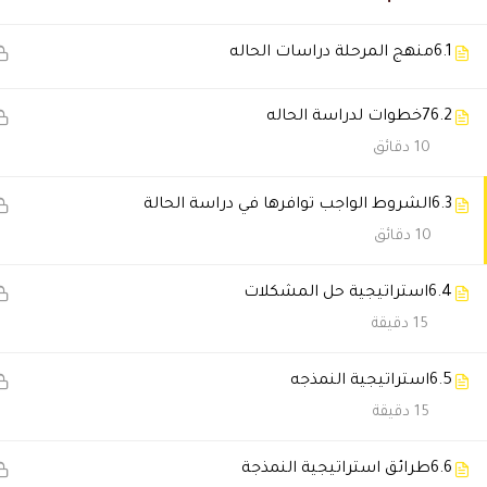
طلال الرشيدي
2026-06-18 12:32 ص
6.1
منهج المرحلة دراسات الحاله
ربي يوفقكم، أكاديمية تستاهل كل
6.2
7خطوات لدراسة الحاله
10 دقائق
ناصر البلوشي
2026-01-18 5:43 م
حتي بعد انتهاء الدورة، مازالوا 
6.3
الشروط الواجب توافرها في دراسة الحالة
10 دقائق
أبرار الشمري
2026-01-17 5:18 م
6.4
استراتيجية حل المشكلات
الدراسة أضافت لي ثقة كبيرة ف
15 دقيقة
6.5
استراتيجية النمذجه
حسين الكندري
2026-01-16 10:17 م
15 دقيقة
الدعم الفني يرد بسرعة وما يملّ،
6.6
طرائق استراتيجية النمذجة