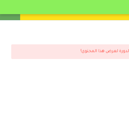
انشئ حساب
تسجيل دخول
لدورة لعرض هذا المحتوى!
رد