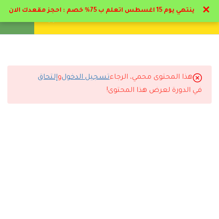
✕
ينتهي يوم 15 اغسطس اتعلم ب 75% خصم : احجز مقعدك الان
تواصل معنا
تحقق
انشئ حساب
تسجيل دخول
6
المرحلة الاولي: مفاهيم عن
الارشاد الطلابي
هذا المحتوى محمي، الرجاء
تسجيل الدخول
و
إلتحاق
11
المرحلة الثانية:
التعليقات
في الدورة لعرض هذا المحتوى!
استراتيجيات الارشاد
الطلابي
8 Comments
2.1
استراتيجيات الارشاد الطلابي
6 دقائق
2.2
استراتيجية العصف الذهني
17 دقيقة
رد
إيمان القحطاني
2026-07-11 6:45 م
2.3
استراتيجية المناقشة
الاختبارات ساعدتني أراجع المعلومات بشكل ممتاز.