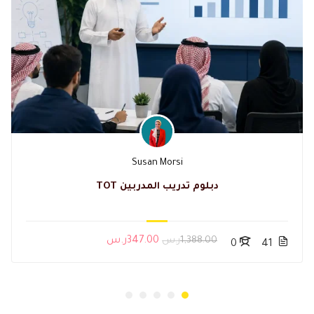
Susan Morsi
دبلوم تدريب المدربين TOT
1,388.00ر.س
347.00ر.س
0
41