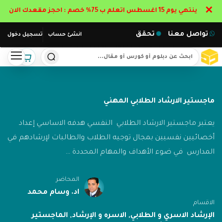
✕
ينتهي يوم 15 اغسطس اتعلم ب 75% خصم : احجز مقعدك الان
تواصل معنا
تحقق
انشئ حساب
تسجيل دخول
ماجستير الارشاد الطلابي المهني
يعتبر ماجستير الارشاد الطلابي النفسي هدفه الاساسي إعداد
أخصائيين نفسيين بمجال توجيه الطلاب والطالبات لإرشادهم في
المدارس في ضوء الأهداف والمهام المحددة …
المحاضر
اد. وسام محمد
الاقسام
الإرشاد الاسري و الطلابي
,
الاسره و الإرشاد
,
الماجستير