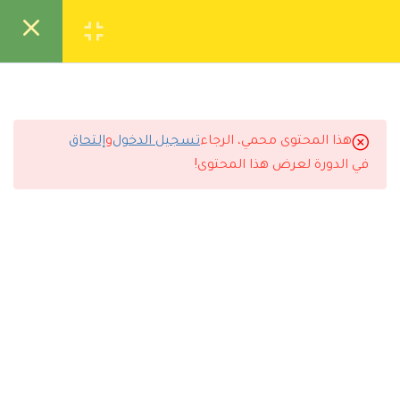
تواصل معنا
تحقق
انشئ حساب
تسجيل دخول
7
محاضرات الدروة
التعليقات
1.1
الإعاقة العقلي
هذا المحتوى محمي، الرجاء
تسجيل الدخول
و
إلتحاق
17 دقيقة
في الدورة لعرض هذا المحتوى!
🔔 اترك رأيك بعد الدراسة
1.2
متلازمة داون
17 دقيقة
1.3
التشخيص الاجتماعي
16 دقيقة
1.4
انشطة اللعب المستخدم مع
ذوي الاعاقه العقلية