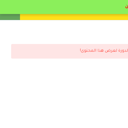
انشئ حساب
تسجيل دخول
لدورة لعرض هذا المحتوى!