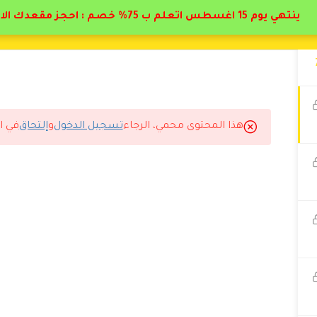
ينتهي يوم 15 اغسطس اتعلم ب 75% خصم : احجز مقعدك الان
هذا المحتوى محمي، الرجاء
تسجيل الدخول
و
إلتحاق
في ا