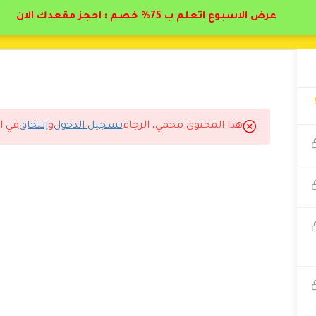
عرض الاسبوع اتعلم ب 75% خصم : احجز مقعدك الان
هذا المحتوى محمي، الرجاء
تسجيل الدخول
و
إلتحاق
في ا