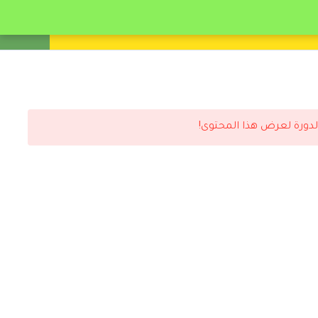
انشئ حساب
تسجيل دخول
لدورة لعرض هذا المحتوى!