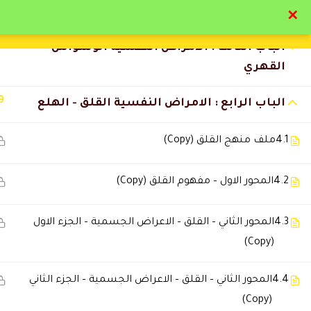
5
الباب الثاني : أساسيات الاخصائي النفسي
✕
4
الباب الثالث : الامراض النفسية الوسواس
تواصل معنا
تحقق
القهري
9
الباب الرابع : الامراض النفسية القلق - الهلع
4.1
ملف منهج القلق (Copy)
التعليقات
4.2
المحور الاول – مفهوم القلق (Copy)
🔔 اترك رأيك بعد الدراسة
4.3
المحور الثاني – القلق – الاعراض الجسمية – الجزء الاول
(Copy)
4.4
المحور الثاني – القلق – الاعراض الجسمية – الجزء الثاني
(Copy)