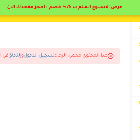
عرض الاسبوع اتعلم ب 75% خصم : احجز مقعدك الان
هذا المحتوى محمي، الرجاء
تسجيل الدخول
و
إلتحاق
في ا