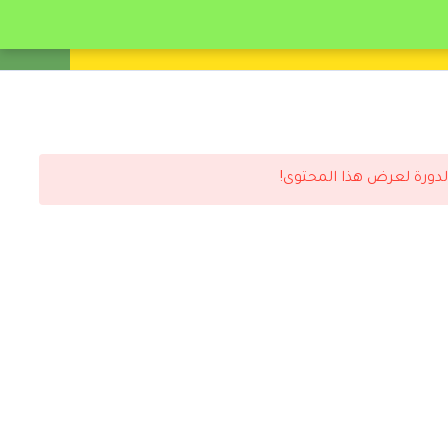
انشئ حساب
تسجيل دخول
لدورة لعرض هذا المحتوى!