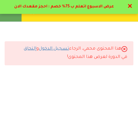
✕
عرض الاسبوع اتعلم ب 75% خصم : احجز مقعدك الان
تواصل معنا
تحقق
انشئ حساب
تسجيل دخول
8
الباب الأول : علم النفس
العيادي تاريخه واهميته
هذا المحتوى محمي، الرجاء
تسجيل الدخول
و
إلتحاق
5
الباب الثاني : أساسيات
التعليقات
في الدورة لعرض هذا المحتوى!
الاخصائي النفسي
2.1
المقتضيات الاكلينيكية في علم
🔔 اترك رأيك بعد الدراسة
النفس العيادي (Copy)
2.2
اللقاء الاول بين المعالج
النفسي و المتعالج (Copy)
2.3
اليات الدفاع النفسي (Copy)