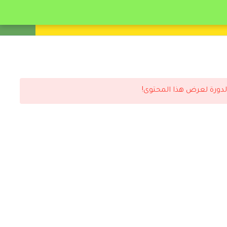
انشئ حساب
تسجيل دخول
لدورة لعرض هذا المحتوى!