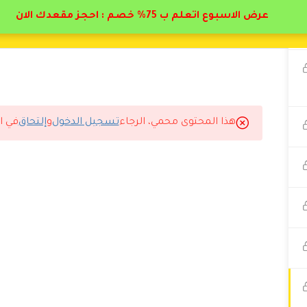
عرض الاسبوع اتعلم ب 75% خصم : احجز مقعدك الان
هذا المحتوى محمي، الرجاء
تسجيل الدخول
و
إلتحاق
في ا