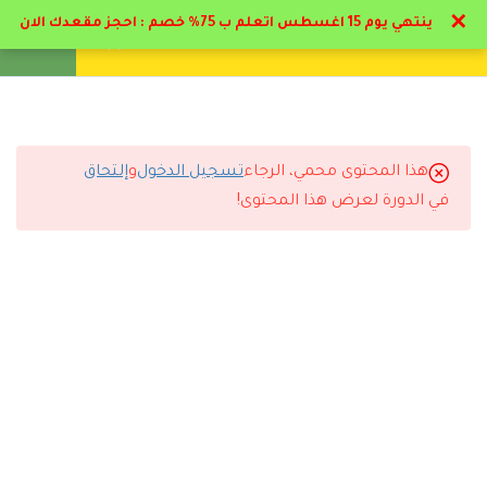
✕
ينتهي يوم 15 اغسطس اتعلم ب 75% خصم : احجز مقعدك الان
تواصل معنا
تحقق
انشئ حساب
تسجيل دخول
8
الباب الأول : علم النفس
العيادي تاريخه واهميته
هذا المحتوى محمي، الرجاء
تسجيل الدخول
و
إلتحاق
5
التعليقات
الباب الثاني : أساسيات
في الدورة لعرض هذا المحتوى!
الاخصائي النفسي
4
الباب الثالث : الامراض
🔔 اترك رأيك بعد الدراسة
النفسية الوسواس القهري
9
الباب الرابع : الامراض
النفسية القلق - الهلع
11
الباب الخامس : الامراض
النفسية الاكتئاب - الفصام