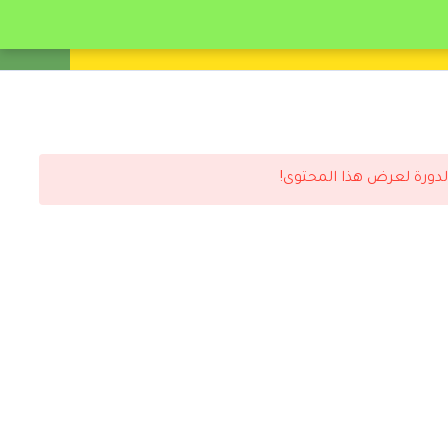
انشئ حساب
تسجيل دخول
لدورة لعرض هذا المحتوى!