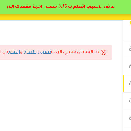
عرض الاسبوع اتعلم ب 75% خصم : احجز مقعدك الان
هذا المحتوى محمي، الرجاء
تسجيل الدخول
و
إلتحاق
في ا