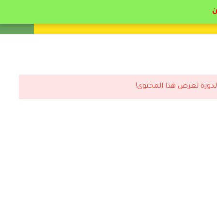
انشئ حساب
تسجيل دخول
لدورة لعرض هذا المحتوى!
رد