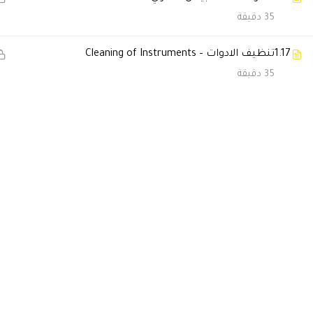
35 دقيقة
محاضر ممتاز واكاديمي عن جد ممت
د الاء السعدي دولة البحرين
1.17
تنظيف الادوات – Cleaning of Instruments
35 دقيقة
دكتور سالمان الروشيد
2024-01-01 2
برنامج ممتاز ومفيد في عملي ب
وبعرف المحاضر دكتور حاتم البيط
cademy for all medical programs
Dr Hammad Salim
2023-12-06 1:26 ص
برنامج ممتاز
انا مسئول ادارة مكافحة العدوي 
بالسلطنة العمانية
المحاضر ممتاز تابعت المحاضرات