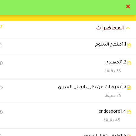
✕
تواصل معنا
تحقق
17
المحاضرات
1.1
منهج الدبلوم
1.2
تمهيدي
التعليقات
35 دقيقة
1.3
تعريفات عن طرق انتقال العدوي
12 Comments
25 دقيقة
1.4
endospore
رائد القحطاني
2025-11-23 9:34 م
45 دقيقة
تعاملهم ممتاز، وكل شئ منظم. 