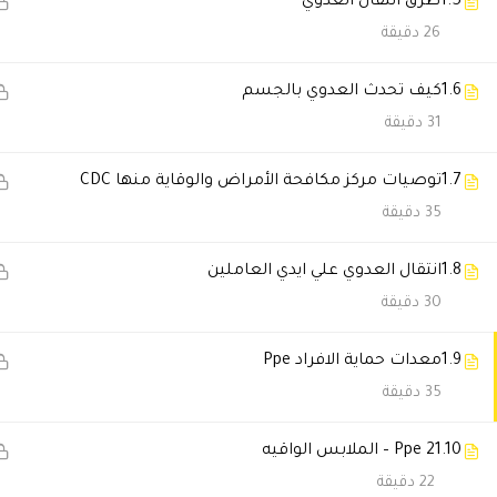
1.5
طرق انتقال العدوي
26 دقيقة
Kariman El Naji
2025-09-19 10:51 م
الدبلوم بالمنصة غيري افكاري عن ا
1.6
كيف تحدث العدوي بالجسم
د كاريمان محمد
31 دقيقة
متشكرين على اختياركم المحاضر
متمكن وبيشرح المعلومة باكتر 
1.7
توصيات مركز مكافحة الأمراض والوقاية منها CDC
35 دقيقة
د.عبير
2025-08-31 7:34 ص
1.8
انتقال العدوي علي ايدي العاملين
دكتور حاتم البيطار علم من اعلام
30 دقيقة
بتمني زيادة محتواه العلمي معكم
1.9
معدات حماية الافراد Ppe
وانصح به لكل الدارسين
35 دقيقة
بالتوفيق
د عبير السكري
1.10
Ppe 2 – الملابس الواقيه
استشاري رعاية مركزة
22 دقيقة
مستشفي عجمان الدولية