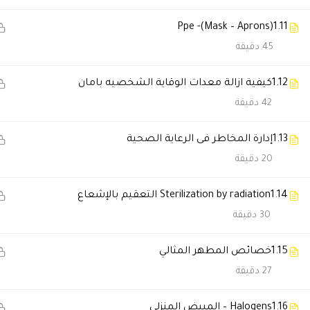
مستشفي السلام الدولي
Ppe -(Mask – Aprons)
1.11
45 دقيقة
د اندرو عاطف
2025-07-19 4:49 م
1.12
كيفية ازالة معدات الوقاية الشخصيه بامان
برنامج مميز جدا
42 دقيقة
وبتمني الالتحاق به وتكملة لماجيس
وحاليا شغال في فريق مكافحة ا
1.13
إدارة المخاطر فى الرعاية الصحية
20 دقيقة
د احمد ابو الحسن
2024-02-23 3:01 م
1.14
Sterilization by radiation التعقيم بالإشعاع
ماشاء الله يا دكتور حاتم المحاض
30 دقيقة
والشرح فوق الممتاز والله
1.15
خصائص المطهر المثالي
27 دقيقة
د الاء السعدي
2024-02-02 9:44 م
1.16
Halogens – المبيض المنزلي
فوق الممتاز