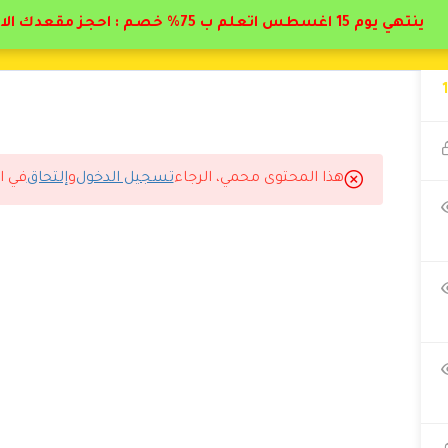
ينتهي يوم 15 اغسطس اتعلم ب 75% خصم : احجز مقعدك الان
هذا المحتوى محمي، الرجاء
تسجيل الدخول
و
إلتحاق
في ا
حسّيت إنهم مهتمين بتطويري فعلاً.