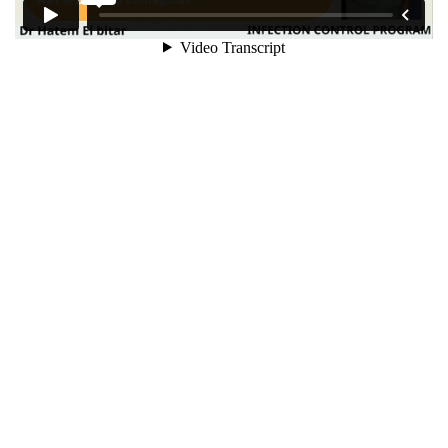
1.5
طرق انتقال العدوي
بتطويري فعلاً.
26 دقيقة
1.6
كيف تحدث العدوي بالجسم
31 دقيقة
1.7
توصيات مركز مكافحة الأمراض
رد
Kariman El Naji
2025-09-19 10:51 م
والوقاية منها CDC
الدبلوم بالمنصة غيري افكاري عن الاون لاين نهائي
35 دقيقة
د كاريمان محمد
متشكرين على اختياركم المحاضر
1.8
انتقال العدوي علي ايدي
متمكن وبيشرح المعلومة باكتر من طريقة بتمني تطبيق
العاملين
على كل التخصصات الداخلية
30 دقيقة
1.9
معدات حماية الافراد Ppe
35 دقيقة