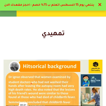
✕
ينتهي يوم 15 اغسطس اتعلم ب 75% خصم : احجز مقعدك الان
تواصل معنا
تحقق
انشئ حساب
تسجيل دخول
17
المحاضرات
تمهيدي
1.1
منهج الدبلوم
التعليقات
1.2
تمهيدي
35 دقيقة
12 Comments
1.3
تعريفات عن طرق انتقال العدوي
25 دقيقة
endospore
1.4
45 دقيقة
رد
رائد القحطاني
2025-11-23 9:34 م
تعاملهم ممتاز، وكل شئ منظم. حسّيت إنهم مهتمين