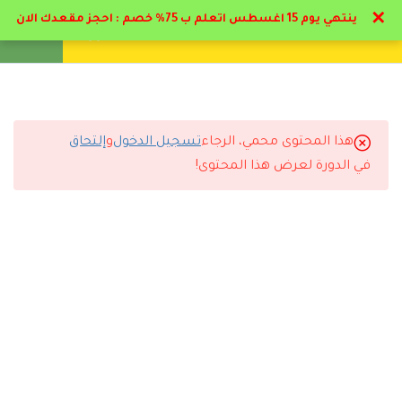
✕
ينتهي يوم 15 اغسطس اتعلم ب 75% خصم : احجز مقعدك الان
تواصل معنا
تحقق
انشئ حساب
تسجيل دخول
11
المحور الأول : علم التخاطب
1.1
محتوي المرحلة الاولي و الثانيه
هذا المحتوى محمي، الرجاء
تسجيل الدخول
و
إلتحاق
التعليقات
في الدورة لعرض هذا المحتوى!
1.2
مدخل في علم التخاطب
21 دقيقة
8 Comments
1.3
مظاهر النمو اللغوي للطفل
19 دقيقة
1.4
التخاطب في مرحلة المهد
20 دقيقة
رد
شروق المطيري
2026-06-21 9:03 م
المحتوي مرتب بطريقة احترافية جدًا.