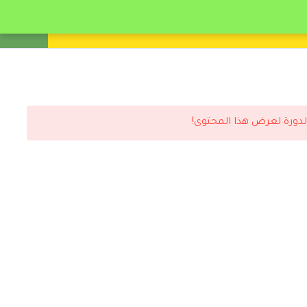
انشئ حساب
تسجيل دخول
لدورة لعرض هذا المحتوى!
رد