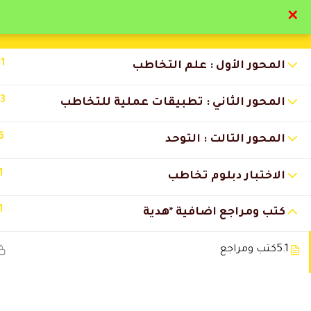
✕
تواصل معنا
تحقق
11
المحور الأول : علم التخاطب
13
المحور الثاني : تطبيقات عملية للتخاطب
6
المحور التالت : التوحد
التعليقات
1
الاختبار دبلوم تخاطب
1
كتب ومراجع اضافية *هدية
8 Comments
5.1
كتب ومراجع
شروق المطيري
2026-06-21 9:03 م
المحتوي مرتب بطريقة احترافية جد