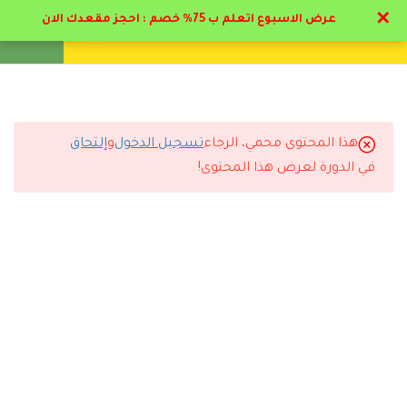
✕
عرض الاسبوع اتعلم ب 75% خصم : احجز مقعدك الان
تواصل معنا
تحقق
انشئ حساب
تسجيل دخول
11
المحور الأول : علم التخاطب
13
المحور الثاني : تطبيقات
هذا المحتوى محمي، الرجاء
تسجيل الدخول
و
إلتحاق
عملية للتخاطب
التعليقات
في الدورة لعرض هذا المحتوى!
2.1
تطبيقات عملية للتخاطب
17 دقيقة
8 Comments
2.2
القائمة الحسية ودورها في
اضطرابات التخاطب
16 دقيقة
رد
شروق المطيري
2026-06-21 9:03 م
2.3
بعد التواصل البصري مع
المحتوي مرتب بطريقة احترافية جدًا.