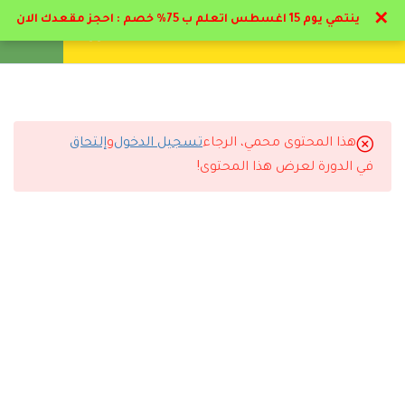
✕
ينتهي يوم 15 اغسطس اتعلم ب 75% خصم : احجز مقعدك الان
تواصل معنا
تحقق
انشئ حساب
تسجيل دخول
11
المحور الأول : علم التخاطب
13
المحور الثاني : تطبيقات
هذا المحتوى محمي، الرجاء
تسجيل الدخول
و
إلتحاق
عملية للتخاطب
التعليقات
في الدورة لعرض هذا المحتوى!
2.1
تطبيقات عملية للتخاطب
17 دقيقة
8 Comments
2.2
القائمة الحسية ودورها في
اضطرابات التخاطب
16 دقيقة
رد
شروق المطيري
2026-06-21 9:03 م
2.3
بعد التواصل البصري مع
المحتوي مرتب بطريقة احترافية جدًا.