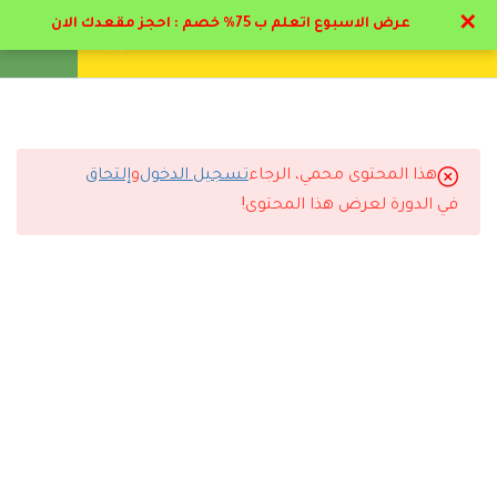
✕
عرض الاسبوع اتعلم ب 75% خصم : احجز مقعدك الان
تواصل معنا
تحقق
انشئ حساب
تسجيل دخول
11
المحور الأول : علم التخاطب
1.1
محتوي المرحلة الاولي و الثانيه
هذا المحتوى محمي، الرجاء
تسجيل الدخول
و
إلتحاق
التعليقات
في الدورة لعرض هذا المحتوى!
1.2
مدخل في علم التخاطب
21 دقيقة
8 Comments
1.3
مظاهر النمو اللغوي للطفل
19 دقيقة
1.4
التخاطب في مرحلة المهد
20 دقيقة
رد
شروق المطيري
2026-06-21 9:03 م
المحتوي مرتب بطريقة احترافية جدًا.