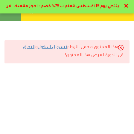
✕
ينتهي يوم 15 اغسطس اتعلم ب 75% خصم : احجز مقعدك الان
تواصل معنا
تحقق
انشئ حساب
تسجيل دخول
11
المحور الأول : علم التخاطب
13
المحور الثاني : تطبيقات
هذا المحتوى محمي، الرجاء
تسجيل الدخول
و
إلتحاق
التعليقات
عملية للتخاطب
في الدورة لعرض هذا المحتوى!
6
المحور التالت : التوحد
8 Comments
1
الاختبار دبلوم تخاطب
4.1
الاختبار الشامل دبلوم تخاطب
1
كتب ومراجع اضافية *هدية
رد
شروق المطيري
2026-06-21 9:03 م
المحتوي مرتب بطريقة احترافية جدًا.