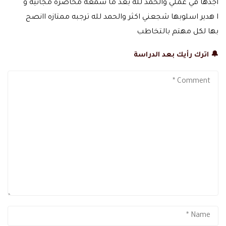
اجدها في عملي والحمد لله بعد ما سمعه محاضره مجانيه و
ا هدير اسلوبها شجعني اكثر والحمد لله ترجبه ممتازه اانصح
بها لكل مهتم بالتخاطب
🔔 اترك رأيك بعد الدراسة