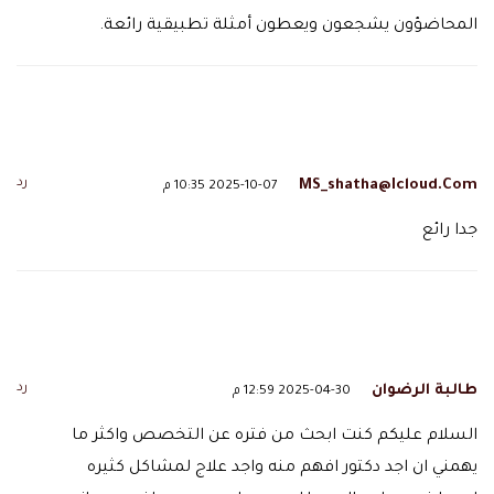
المحاضؤون يشجعون ويعطون أمثلة تطبيقية رائعة.
رد
MS_shatha@icloud.com
2025-10-07 10:35 م
جدا رائع
رد
طالبة الرضوان
2025-04-30 12:59 م
السلام عليكم كنت ابحث من فتره عن التخصص واكثر ما
يهمني ان اجد دكتور افهم منه واجد علاج لمشاكل كثيره