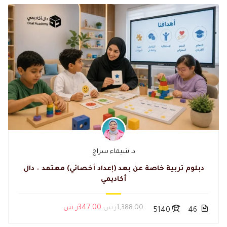
د. شيماء سراج
دبلوم تربية خاصة عن بعد (إعداد أخصائي) معتمد – دال
أكاديمي
1,388.00ر.س
347.00ر.س
5140
46