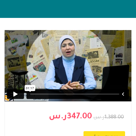
347.00ر.س
1,388.00ر.س