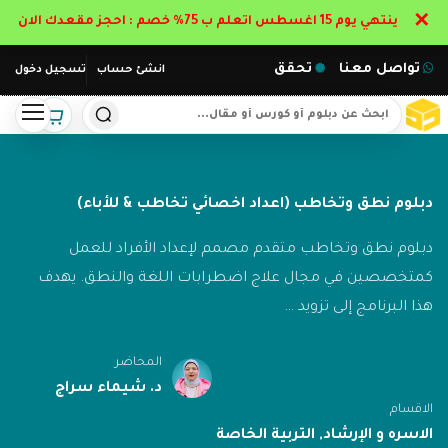
✕
ينتهي يوم 15 اغسطس اتعلم ب 75% خصم : احجز مقعدك الان
تواصل معنا
تحقق
انشئ حساب
تسجيل دخول
دبلوم نطق وتخاطب (اعداد اخصائي تخاطب & للأباء)
دبلوم نطق وتخاطب متقدم مصمم لإعداد الأفراد للعمل
كمتخصصين في مجال علاج اضطرابات اللغة والنطق. يهدف
هذا البرنامج إلى تزويد …
المحاضر
د. شيماء سراج
الاقسام
الاسره و الإرشاد
,
التربية الخاصة