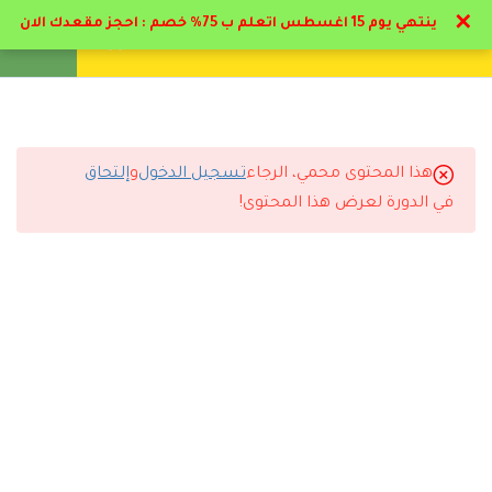
لذوى الاحتياجات الخاصة
✕
ينتهي يوم 15 اغسطس اتعلم ب 75% خصم : احجز مقعدك الان
2.2
السلوك ( الفطري/ المكتسب
تواصل معنا
تحقق
انشئ حساب
تسجيل دخول
الاستجابي/ الاجرائي) لذوي
الاحتياجات الخاصة
24 دقيقة
هذا المحتوى محمي، الرجاء
تسجيل الدخول
و
إلتحاق
التعليقات
في الدورة لعرض هذا المحتوى!
2.3
أهداف وخصائص ومجالات
تعديل السلوك لذوي الاحتياجات
الخاصة
🔔 اترك رأيك بعد الدراسة
16 دقيقة
2.4
خطوات تنفيذ برامج تحليل
السلوك التطبيقي
24 دقيقة