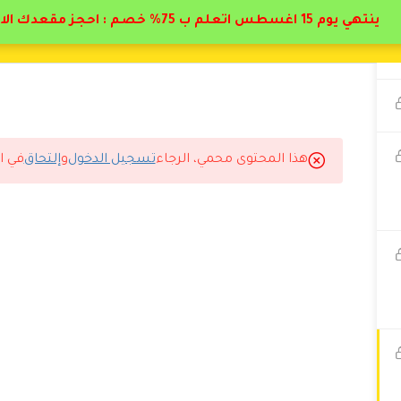
ينتهي يوم 15 اغسطس اتعلم ب 75% خصم : احجز مقعدك الان
هذا المحتوى محمي، الرجاء
تسجيل الدخول
و
إلتحاق
في ا