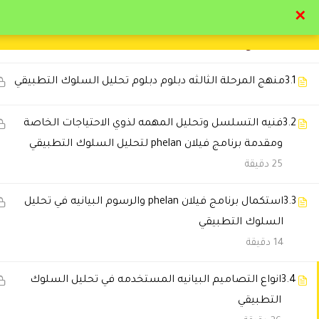
✕
8
المحور الثالث: التقييم السلوكي، القياس،
والنماذج التطبيقية المتقدمة
تواصل معنا
تحقق
3.1
منهج المرحلة الثالثه دبلوم دبلوم تحليل السلوك التطبيقي
3.2
فنيه التسلسل وتحليل المهمه لذوي الاحتياجات الخاصة
ومقدمة برنامج فيلان phelan لتحليل السلوك التطبيقي
التعليقات
25 دقيقة
3.3
استكمال برنامج فيلان phelan والرسوم البيانيه في تحليل
🔔 اترك رأيك بعد الدراسة
السلوك التطبيقي
14 دقيقة
3.4
انواع التصاميم البيانيه المستخدمه في تحليل السلوك
التطبيقي