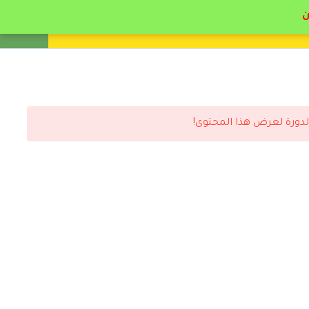
انشئ حساب
تسجيل دخول
لدورة لعرض هذا المحتوى!