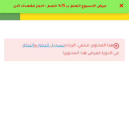
لذوى الاحتياجات الخاصة
✕
عرض الاسبوع اتعلم ب 75% خصم : احجز مقعدك الان
2.2
السلوك ( الفطري/ المكتسب
تواصل معنا
تحقق
انشئ حساب
تسجيل دخول
الاستجابي/ الاجرائي) لذوي
الاحتياجات الخاصة
24 دقيقة
هذا المحتوى محمي، الرجاء
تسجيل الدخول
و
إلتحاق
التعليقات
في الدورة لعرض هذا المحتوى!
2.3
أهداف وخصائص ومجالات
تعديل السلوك لذوي الاحتياجات
الخاصة
🔔 اترك رأيك بعد الدراسة
16 دقيقة
2.4
خطوات تنفيذ برامج تحليل
السلوك التطبيقي
24 دقيقة