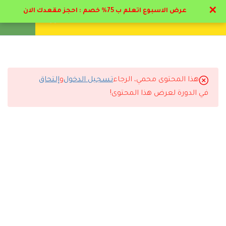
لذوى الاحتياجات الخاصة
✕
عرض الاسبوع اتعلم ب 75% خصم : احجز مقعدك الان
2.2
السلوك ( الفطري/ المكتسب
تواصل معنا
تحقق
انشئ حساب
تسجيل دخول
الاستجابي/ الاجرائي) لذوي
الاحتياجات الخاصة
24 دقيقة
هذا المحتوى محمي، الرجاء
تسجيل الدخول
و
إلتحاق
التعليقات
في الدورة لعرض هذا المحتوى!
2.3
أهداف وخصائص ومجالات
تعديل السلوك لذوي الاحتياجات
الخاصة
🔔 اترك رأيك بعد الدراسة
16 دقيقة
2.4
خطوات تنفيذ برامج تحليل
السلوك التطبيقي
24 دقيقة