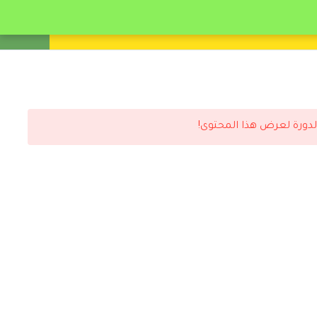
انشئ حساب
تسجيل دخول
لدورة لعرض هذا المحتوى!