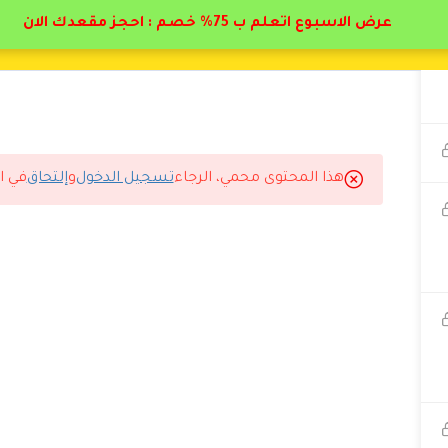
عرض الاسبوع اتعلم ب 75% خصم : احجز مقعدك الان
هذا المحتوى محمي، الرجاء
تسجيل الدخول
و
إلتحاق
في ا