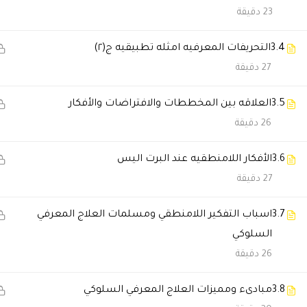
23 دقيقة
ريم العتيبي
2025-11-28 7:07 م
3.4
التحريفات المعرفيه امثله تطبيقيه ج(٢)
ربي أكرمني بوظيفة أفضل بعد الد
27 دقيقة
عبدالعزيز الكندي
2025-11-27 12:43 ص
3.5
العلاقه بين المخططات والافتراضات والأفكار
26 دقيقة
خدمة العملاء ردّهم سريع جدًا، حت
3.6
الأفكار اللامنطقيه عند البرت اليس
شروق المطيري
2025-11-23 9:20 م
27 دقيقة
أول مرة أحس إني مستمتعة بدورة أ
3.7
اسباب التفكير اللامنطقي ومسلمات العلاج المعرفي
🔔 اترك رأيك بعد الدراسة
السلوكي
26 دقيقة
3.8
مبادىء ومميزات العلاج المعرفي السلوكي