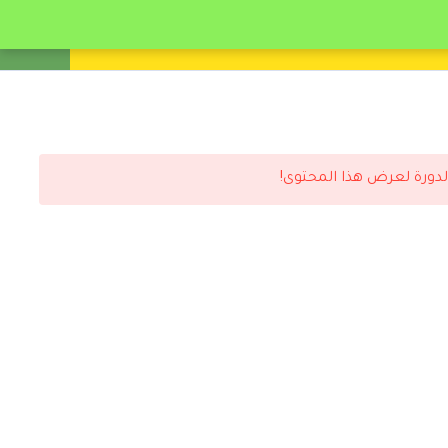
انشئ حساب
تسجيل دخول
لدورة لعرض هذا المحتوى!
رد