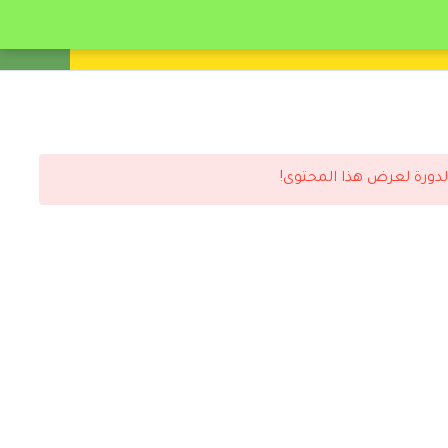
انشئ حساب
تسجيل دخول
لدورة لعرض هذا المحتوى!
رد