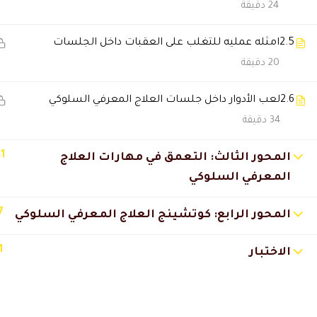
24 دقيقة
ريم العتيبي
2025-11-28 7:07 م
2.5
امثله عمليه للتغلب على العقبات داخل الجلسات
ربي أكرمني بوظيفة أفضل بعد الد
20 دقيقة
2.6
لعب الأدوار داخل جلسات العلاج المعرفي السلوكي
عبدالعزيز الكندي
2025-11-27 12:43 ص
34 دقيقة
خدمة العملاء ردّهم سريع جدًا، حت
11
المحور الثالث: التعمق في مهارات العلاج
المعرفي السلوكي
شروق المطيري
2025-11-23 9:20 م
أول مرة أحس إني مستمتعة بدورة أ
7
المحور الرابع: كوتشينج العلاج المعرفي السلوكي
🔔 اترك رأيك بعد الدراسة
1
الاختبار