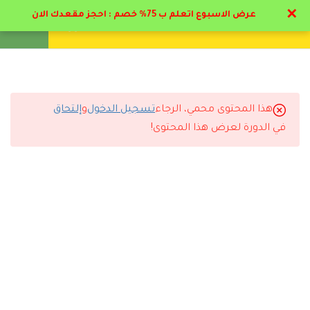
✕
عرض الاسبوع اتعلم ب 75% خصم : احجز مقعدك الان
تواصل معنا
تحقق
انشئ حساب
تسجيل دخول
8
المحور الاول: مدخل إلى
العلاج المعرفي السلوكي
هذا المحتوى محمي، الرجاء
تسجيل الدخول
و
إلتحاق
1.1
التعليقات
منهج العلاج المعرفي السلوكي
في الدورة لعرض هذا المحتوى!
1.2
تعريف العلاج المعرفي السلوكي
21 دقيقة
4 Comments
1.3
نشأه العلاج المعرفي السلوكي
19 دقيقة
1.4
تاريخ ومبادئ العلاج المعرفي
رد
سلطان الدوسري
2025-11-29 6:18 م
السلوكي
مستوى التعليم ممتاز وأعلى من المتوقع.