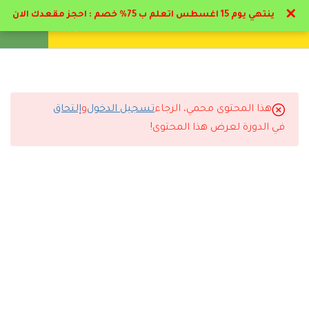
✕
ينتهي يوم 15 اغسطس اتعلم ب 75% خصم : احجز مقعدك الان
تواصل معنا
تحقق
انشئ حساب
تسجيل دخول
8
المحور الاول: مدخل إلى
العلاج المعرفي السلوكي
هذا المحتوى محمي، الرجاء
تسجيل الدخول
و
إلتحاق
6
التعليقات
المحور الثاني: التطبيق
في الدورة لعرض هذا المحتوى!
العملي للعلاج المعرفي
السلوكي
4 Comments
11
المحور الثالث: التعمق في
مهارات العلاج المعرفي
السلوكي
3.1
منهج العلاج المعرفي
رد
سلطان الدوسري
2025-11-29 6:18 م
مستوى التعليم ممتاز وأعلى من المتوقع.