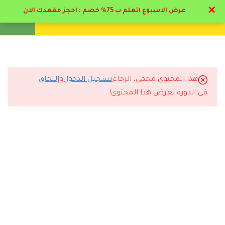
✕
عرض الاسبوع اتعلم ب 75% خصم : احجز مقعدك الان
تواصل معنا
تحقق
انشئ حساب
تسجيل دخول
8
المحور الاول: مدخل إلى
العلاج المعرفي السلوكي
هذا المحتوى محمي، الرجاء
تسجيل الدخول
و
إلتحاق
6
المحور الثاني: التطبيق
التعليقات
في الدورة لعرض هذا المحتوى!
العملي للعلاج المعرفي
السلوكي
4 Comments
2.1
منهج العلاج المعرفي السلوكي
جلسات
2.2
منهج التحليل الوظيفى والعلاج
السلوكي
رد
سلطان الدوسري
2025-11-29 6:18 م
مستوى التعليم ممتاز وأعلى من المتوقع.