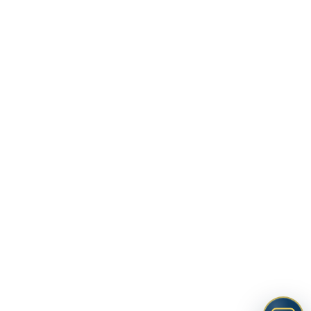
3.10
الخطوات الرئيسيه في العلاج
المعرفي والاسئله السوقراطيه
(تطبيق عملي)
35 دقيقة
3.11
نموذج تسجيل الأفكار (تطبيق
عملي)
33 دقيقة
7
المحور الرابع: كوتشينج
العلاج المعرفي السلوكي
1
الاختبار