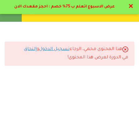
✕
عرض الاسبوع اتعلم ب 75% خصم : احجز مقعدك الان
تواصل معنا
تحقق
انشئ حساب
تسجيل دخول
8
المحور الاول: مدخل إلى
العلاج المعرفي السلوكي
هذا المحتوى محمي، الرجاء
تسجيل الدخول
و
إلتحاق
6
التعليقات
المحور الثاني: التطبيق
في الدورة لعرض هذا المحتوى!
العملي للعلاج المعرفي
السلوكي
4 Comments
11
المحور الثالث: التعمق في
مهارات العلاج المعرفي
السلوكي
3.1
منهج العلاج المعرفي
رد
سلطان الدوسري
2025-11-29 6:18 م
مستوى التعليم ممتاز وأعلى من المتوقع.