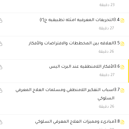
23 دقيقة
ريم العتيبي
2025-11-28 7:07 م
3.4
التحريفات المعرفيه امثله تطبيقيه ج(٢)
ربي أكرمني بوظيفة أفضل بعد الد
27 دقيقة
عبدالعزيز الكندي
2025-11-27 12:43 ص
3.5
العلاقه بين المخططات والافتراضات والأفكار
26 دقيقة
خدمة العملاء ردّهم سريع جدًا، حت
3.6
الأفكار اللامنطقيه عند البرت اليس
شروق المطيري
2025-11-23 9:20 م
27 دقيقة
أول مرة أحس إني مستمتعة بدورة أ
3.7
اسباب التفكير اللامنطقي ومسلمات العلاج المعرفي
🔔 اترك رأيك بعد الدراسة
السلوكي
26 دقيقة
3.8
مبادىء ومميزات العلاج المعرفي السلوكي