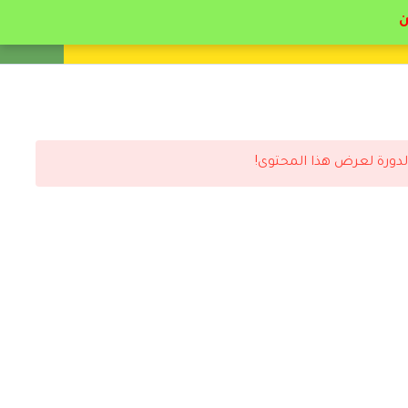
انشئ حساب
تسجيل دخول
لدورة لعرض هذا المحتوى!
رد