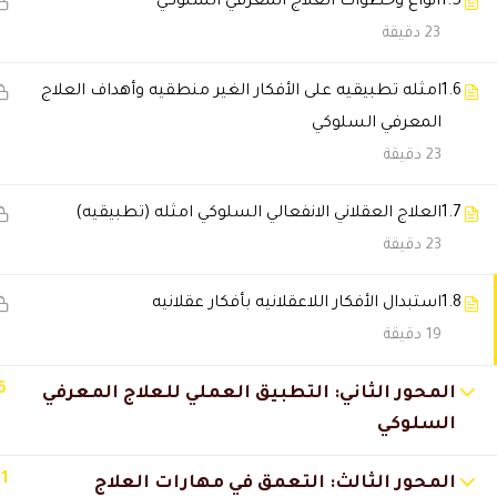
1.5
انواع وخطوات العلاج المعرفي السلوكي
23 دقيقة
ريم العتيبي
2025-11-28 7:07 م
ربي أكرمني بوظيفة أفضل بعد الد
1.6
امثله تطبيقيه على الأفكار الغير منطقيه وأهداف العلاج
المعرفي السلوكي
23 دقيقة
عبدالعزيز الكندي
2025-11-27 12:43 ص
خدمة العملاء ردّهم سريع جدًا، حت
1.7
العلاج العقلاني الانفعالي السلوكي امثله (تطبيقيه)
23 دقيقة
شروق المطيري
2025-11-23 9:20 م
1.8
استبدال الأفكار اللاعقلانيه بأفكار عقلانيه
أول مرة أحس إني مستمتعة بدورة أ
19 دقيقة
🔔 اترك رأيك بعد الدراسة
6
المحور الثاني: التطبيق العملي للعلاج المعرفي
السلوكي
11
المحور الثالث: التعمق في مهارات العلاج