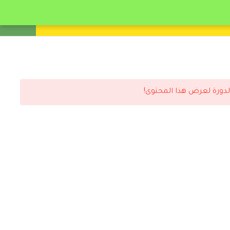
انشئ حساب
تسجيل دخول
لدورة لعرض هذا المحتوى!
رد