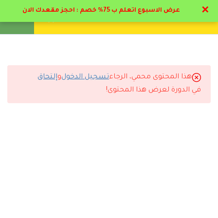
✕
عرض الاسبوع اتعلم ب 75% خصم : احجز مقعدك الان
تواصل معنا
تحقق
انشئ حساب
تسجيل دخول
10
الصحه و الارشاد النفسي
1.1
منهج المرحلة الاولي الصحه و
هذا المحتوى محمي، الرجاء
تسجيل الدخول
و
إلتحاق
التعليقات
الارشاد النفسي
في الدورة لعرض هذا المحتوى!
1.2
مدخل الصحه النفسية و الارشاد
النفسي
2 Comments
20 دقيقة
1.3
أهداف الصحه النفسي و الارشاد
النفسي
19 دقيقة
رد
سلمان السبيعي
2025-11-23 9:39 م
الدبلوم ساعدني في شغلي وقدمت بسببه على وظيفة