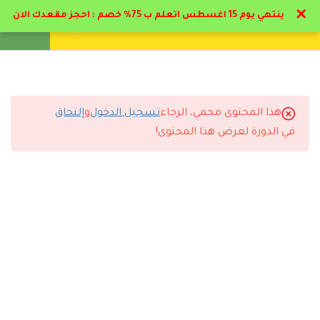
✕
ينتهي يوم 15 اغسطس اتعلم ب 75% خصم : احجز مقعدك الان
تواصل معنا
تحقق
انشئ حساب
تسجيل دخول
10
الصحه و الارشاد النفسي
13
أمراض نفسيه وكيفيه
هذا المحتوى محمي، الرجاء
تسجيل الدخول
و
إلتحاق
التعامل معها و علاجها
التعليقات
في الدورة لعرض هذا المحتوى!
2.1
ملف منهج الهيستيريا
2 Comments
2.2
المحور الاول – مفهوم
الاضطرابات الهستيرية
16 دقيقة
2.3
المحور الثاني – اعراض
رد
سلمان السبيعي
2025-11-23 9:39 م
الاضطراب التحولي
17 دقيقة
الدبلوم ساعدني في شغلي وقدمت بسببه على وظيفة