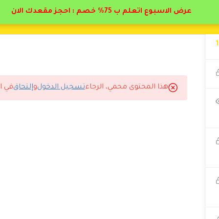
عرض الاسبوع اتعلم ب 75% خصم : احجز مقعدك الان
هذا المحتوى محمي، الرجاء
تسجيل الدخول
و
إلتحاق
في ا
 بسببه على وظيفة جديدة. شكراً من القلب.