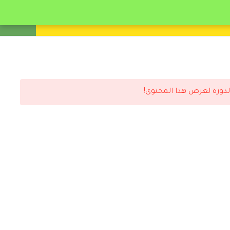
انشئ حساب
تسجيل دخول
لدورة لعرض هذا المحتوى!
رد