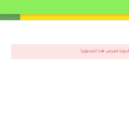
انشئ حساب
تسجيل دخول
لدورة لعرض هذا المحتوى!
رد