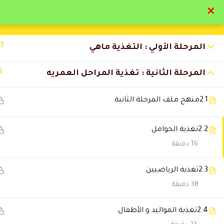
✕
تواصل معنا
تحقق
11
المرحلة الأولي : التغذية ماهي
5
المرحلة الثانية : تغذية المراحل العمريه
2.1
منهج ملف المرحلة الثانية
التعليقات
2.2
تغذية الحوامل
16 دقيقة
25 Comments
2.3
تغذية الرياضيين
نورة القحطاني
38 دقيقة
2026-06-18 12:35 ص
أكيد مو آخر دورة لي معكم.
2.4
تغذية المواليد و الأطفال