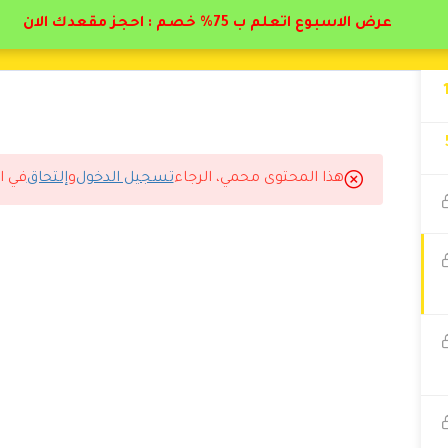
عرض الاسبوع اتعلم ب 75% خصم : احجز مقعدك الان
هذا المحتوى محمي، الرجاء
تسجيل الدخول
و
إلتحاق
في ا