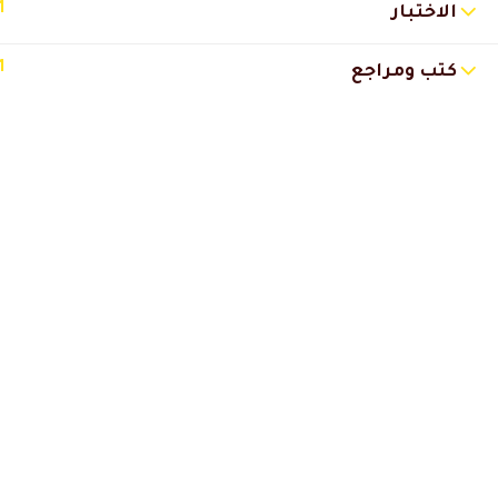
1
الاختبار
امل جمال السعيد
2025-04-30 12:50 م
1
كتب ومراجع
استفدت كتير معلومات قيمه 👌 ش
ابتسام محمد
2025-04-23 4:10 ص
استفدت من المحاضرات 💕واعجبتن
كابتن ثروت بن جايدو
2024-05-18 4:22 
مشكورين والله
برنامج فوق الرائع
وشرح الدكتور مرة باهي
انصح به كل المهتمين بالتغذية
والجيم