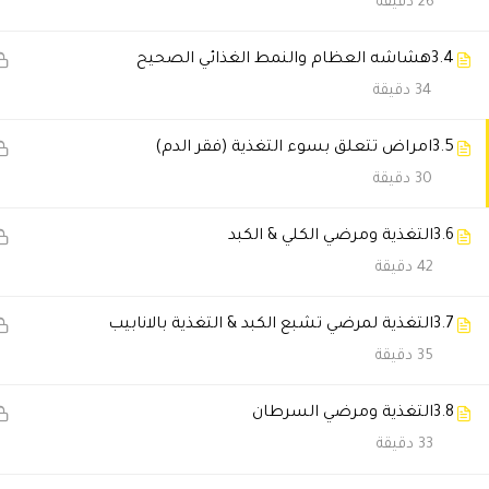
26 دقيقة
خلود السهلي
2026-05-18 8:06 م
3.4
هشاشه العظام والنمط الغذائي الصحيح
التعامل احترافي جدا من البداية لل
34 دقيقة
3.5
امراض تتعلق بسوء التغذية (فقر الدم)
فهد الحربي
2025-11-23 7:31 م
30 دقيقة
صراحة دورة ترفع الرأس. كانت تج
3.6
التغذية ومرضي الكلي & الكبد
42 دقيقة
سماح المالكي
2025-11-23 7:23 م
مرونة المحتوي خلتني أكمل رغم ض
3.7
التغذية لمرضي تشبع الكبد & التغذية بالانابيب
35 دقيقة
Norhan Alaa
2025-11-19 11:20 م
3.8
التغذية ومرضي السرطان
استفدت كتير والمحاضرات رائعة
33 دقيقة