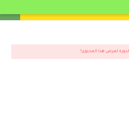
انشئ حساب
تسجيل دخول
لدورة لعرض هذا المحتوى!
رد