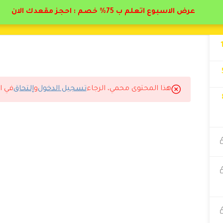
عرض الاسبوع اتعلم ب 75% خصم : احجز مقعدك الان
هذا المحتوى محمي، الرجاء
تسجيل الدخول
و
إلتحاق
في ا