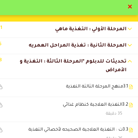
✕
تواصل معنا
تحقق
11
المرحلة الأولي : التغذية ماهي
5
المرحلة الثانية : تغذية المراحل العمريه
8
تحديثات للدبلوم *المرحلة الثالثة : التغذية و
التعليقات
الأمراض
3.1
منهج المرحلة الثالثة التغذية
25 Comments
3.2
التغذية العلاجية كنظام غذائي
نورة القحطاني
35 دقيقة
2026-06-18 12:35 ص
أكيد مو آخر دورة لي معكم.
3.3
ت : التغذية العلاجية الصحيحه لأخصائي التغذية