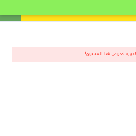
انشئ حساب
تسجيل دخول
لدورة لعرض هذا المحتوى!
رد