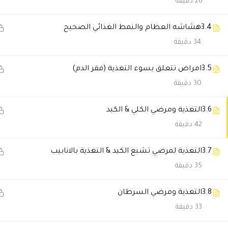
26 دقيقة
خلود السهلي
2026-05-18 8:06 م
3.4
هشاشه العظام والنمط الغذائي الصحيح
التعامل احترافي جدا من البداية لل
34 دقيقة
3.5
امراض تتعلق بسوء التغذية (فقر الدم)
فهد الحربي
2025-11-23 7:31 م
30 دقيقة
صراحة دورة ترفع الرأس. كانت تج
3.6
التغذية ومرضي الكلي & الكبد
42 دقيقة
سماح المالكي
2025-11-23 7:23 م
مرونة المحتوي خلتني أكمل رغم ض
3.7
التغذية لمرضي تشبع الكبد & التغذية بالانابيب
35 دقيقة
Norhan Alaa
2025-11-19 11:20 م
3.8
التغذية ومرضي السرطان
استفدت كتير والمحاضرات رائعة
33 دقيقة