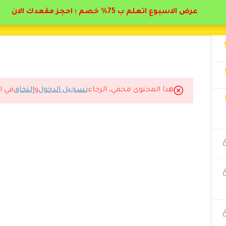
عرض الاسبوع اتعلم ب 75% خصم : احجز مقعدك الان
هذا المحتوى محمي، الرجاء
تسجيل الدخول
و
إلتحاق
في ا