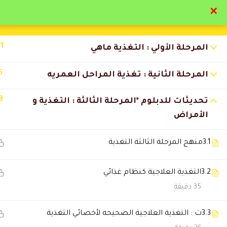
✕
تواصل معنا
تحقق
11
المرحلة الأولي : التغذية ماهي
5
المرحلة الثانية : تغذية المراحل العمريه
8
تحديثات للدبلوم *المرحلة الثالثة : التغذية و
التعليقات
الأمراض
3.1
منهج المرحلة الثالثة التغذية
25 Comments
3.2
التغذية العلاجية كنظام غذائي
نورة القحطاني
35 دقيقة
2026-06-18 12:35 ص
أكيد مو آخر دورة لي معكم.
3.3
ت : التغذية العلاجية الصحيحه لأخصائي التغذية