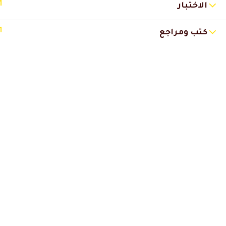
1
الاختبار
امل جمال السعيد
2025-04-30 12:50 م
1
كتب ومراجع
استفدت كتير معلومات قيمه 👌 ش
ابتسام محمد
2025-04-23 4:10 ص
استفدت من المحاضرات 💕واعجبتن
كابتن ثروت بن جايدو
2024-05-18 4:22 
مشكورين والله
برنامج فوق الرائع
وشرح الدكتور مرة باهي
انصح به كل المهتمين بالتغذية
والجيم