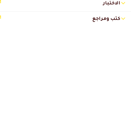
1
الاختبار
امل جمال السعيد
2025-04-30 12:50 م
1
كتب ومراجع
استفدت كتير معلومات قيمه 👌 ش
ابتسام محمد
2025-04-23 4:10 ص
استفدت من المحاضرات 💕واعجبتن
كابتن ثروت بن جايدو
2024-05-18 4:22 
مشكورين والله
برنامج فوق الرائع
وشرح الدكتور مرة باهي
انصح به كل المهتمين بالتغذية
والجيم