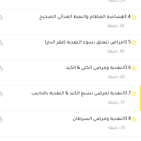
26 دقيقة
خلود السهلي
2026-05-18 8:06 م
3.4
هشاشه العظام والنمط الغذائي الصحيح
التعامل احترافي جدا من البداية لل
34 دقيقة
3.5
امراض تتعلق بسوء التغذية (فقر الدم)
فهد الحربي
2025-11-23 7:31 م
30 دقيقة
صراحة دورة ترفع الرأس. كانت تج
3.6
التغذية ومرضي الكلي & الكبد
42 دقيقة
سماح المالكي
2025-11-23 7:23 م
مرونة المحتوي خلتني أكمل رغم ض
3.7
التغذية لمرضي تشبع الكبد & التغذية بالانابيب
35 دقيقة
Norhan Alaa
2025-11-19 11:20 م
3.8
التغذية ومرضي السرطان
استفدت كتير والمحاضرات رائعة
33 دقيقة