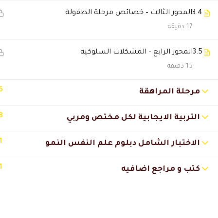
3.4
المحور الثالث – خصائص مرحلة الطفولة
Saeed Elhagery
2024-06-23 12:30 ص
17 دقيقة
استلمت الشهايد بالموعد والمحت
3.5
المحور الرابع – المشكلات السلوكية
15 دقيقة
سعيد الكاملي
2024-06-21 7:40 ص
دبلوم متميز كمنهج ودكتور محاض
6
مرحلة المراهقة
8
التربية الايجابية لكل مختص ومربي
مريم جابر
2024-06-10 11:30 ص
1
الاختبار الشامل دبلوم علم النفس النمو
دبلوم استفدت منه شخصيا ومهني
1
كتب و مراجع اضافيه
Mai Mohamed
2024-05-12 8:26 م
 I found your website by chance,
dent didn’t happened in advance!