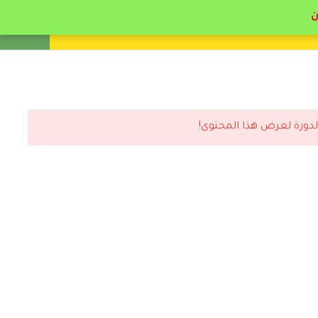
انشئ حساب
تسجيل دخول
لدورة لعرض هذا المحتوى!
رد