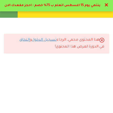
✕
ينتهي يوم 15 اغسطس اتعلم ب 75% خصم : احجز مقعدك الان
تواصل معنا
تحقق
انشئ حساب
تسجيل دخول
5
مرحلة المهد من الميلاد الي
عاميين
هذا المحتوى محمي، الرجاء
تسجيل الدخول
و
إلتحاق
6
التعليقات
مرحلة الطفولة المبكرة من
في الدورة لعرض هذا المحتوى!
عاميين الي 6 أعوام
5
مرحلة الطفولة المتوسطة
12 Comments
من 6 الي 12 عام
6
مرحلة المراهقة
8
التربية الايجابية لكل مختص
رد
موزه حمد
2024-06-23 1:28 ص
ومربي
بارك الله فيكم مجهود فوق الممتاز من دكاتره و ادارة