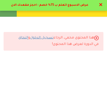
✕
عرض الاسبوع اتعلم ب 75% خصم : احجز مقعدك الان
تواصل معنا
تحقق
انشئ حساب
تسجيل دخول
5
مرحلة المهد من الميلاد الي
عاميين
هذا المحتوى محمي، الرجاء
تسجيل الدخول
و
إلتحاق
6
مرحلة الطفولة المبكرة من
التعليقات
في الدورة لعرض هذا المحتوى!
عاميين الي 6 أعوام
2.1
ملف مرحلة الطفوله المبكرة
12 Comments
2.2
المحور الاول – مفهوم مرحلة
الطفولة المبكره
17 دقيقة
رد
موزه حمد
2024-06-23 1:28 ص
2.3
المحور الثاني – خصائص مرحلة
بارك الله فيكم مجهود فوق الممتاز من دكاتره و ادارة