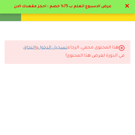
✕
عرض الاسبوع اتعلم ب 75% خصم : احجز مقعدك الان
تواصل معنا
تحقق
انشئ حساب
تسجيل دخول
5
مرحلة المهد من الميلاد الي
عاميين
هذا المحتوى محمي، الرجاء
تسجيل الدخول
و
إلتحاق
6
التعليقات
مرحلة الطفولة المبكرة من
في الدورة لعرض هذا المحتوى!
عاميين الي 6 أعوام
5
مرحلة الطفولة المتوسطة
12 Comments
من 6 الي 12 عام
3.1
ملف مرحلة الطفولة المتوسطة
3.2
المحور الاول – مفهوم مرحلة من
رد
موزه حمد
2024-06-23 1:28 ص
6 – 12 سنة
بارك الله فيكم مجهود فوق الممتاز من دكاتره و ادارة