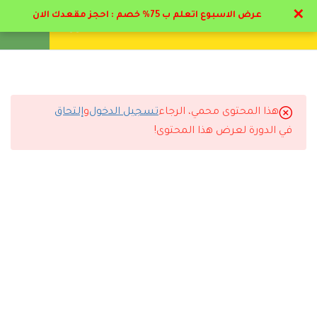
✕
عرض الاسبوع اتعلم ب 75% خصم : احجز مقعدك الان
تواصل معنا
تحقق
انشئ حساب
تسجيل دخول
5
مرحلة المهد من الميلاد الي
عاميين
هذا المحتوى محمي، الرجاء
تسجيل الدخول
و
إلتحاق
6
التعليقات
مرحلة الطفولة المبكرة من
في الدورة لعرض هذا المحتوى!
عاميين الي 6 أعوام
5
مرحلة الطفولة المتوسطة
12 Comments
من 6 الي 12 عام
6
مرحلة المراهقة
4.1
ملف مرحلة المراهقة
رد
موزه حمد
2024-06-23 1:28 ص
بارك الله فيكم مجهود فوق الممتاز من دكاتره و ادارة