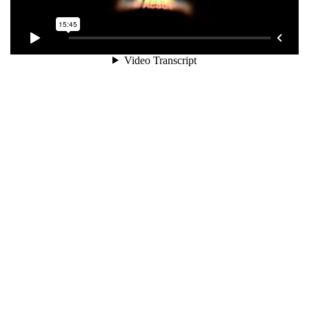
1.4
المحور الثالث – النمو اللغوي
المعهد انصح بالاشتراك معهم
17 دقيقة
1.5
المحور الرابع – المشكلات
السلوكية
17 دقيقة
رد
Saeed Elhagery
2024-06-23 12:30 ص
6
مرحلة الطفولة المبكرة من
استلمت الشهايد بالموعد والمحتوي الدراسي شافي لكل ما
عاميين الي 6 أعوام
كنت احتاجه وشكرا علي الكتب اللي ارسلتموها
5
مرحلة الطفولة المتوسطة
من 6 الي 12 عام
6
مرحلة المراهقة
رد
سعيد الكاملي
2024-06-21 7:40 ص
8
التربية الايجابية لكل مختص
دبلوم متميز كمنهج ودكتور محاضر متميز وخدمه العملاء
ومربي